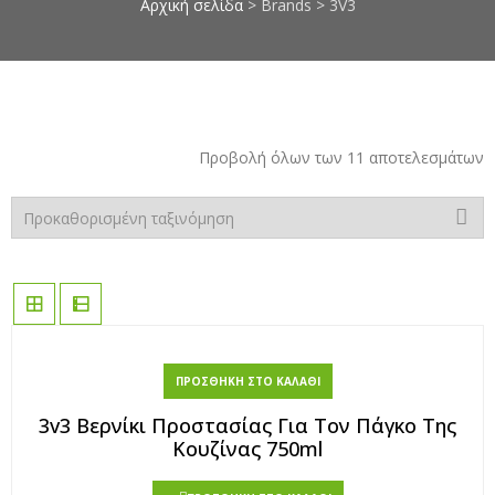
Αρχική σελίδα
> Brands > 3V3
επιπλοποιίας, πέτρες μαρμάρου,
κόλλες μαρμάρου, στόκοι
μαρμάρου, σοβάδες, κόλλες
πλακιδίων, αστάρια τοίχων,
ακρυλικά μονωτικά, monostop,
smaltoplast, vechro, nanophos,
Προβολή όλων των 11 αποτελεσμάτων
οικολογικά χρώματα τοίχων,
chief, οικονομικές τιμές, χαμηλές
ιμές σε όλα τα είδη, προσφορές
σε χρώματα, berling, davos,
elastotet, mentor, mercola,
novamix, pattex, saratoga, zita,
apollon, chrotex, vivechrom
ΠΡΟΣΘΉΚΗ ΣΤΟ ΚΑΛΆΘΙ
3v3 Βερνίκι Προστασίας Για Τον Πάγκο Της
Κουζίνας 750ml