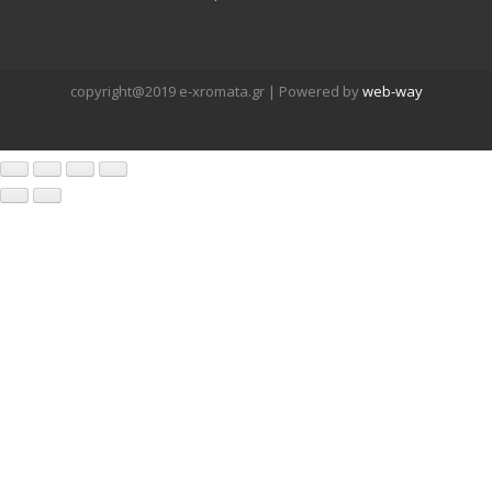
QUICK VIEW
ADD WISHLIST
copyright@2019 e-xromata.gr | Powered by
web-way
ΓΩΝΙΑΚΟΊ ΤΡΟΧΟΊ
ΔΙΣΚΟΣ ΡΑΣΠΑ ΞΥΛΟΥ ΙΣΙΑ Φ115 KSEIBI
ΠΡΟΣΘΉΚΗ ΣΤΟ ΚΑΛΆΘΙ
VIEW DETAILS
€
14.50
QUICK VIEW
ADD WISHLIST
ΑΝΑΛΏΣΙΜΑ
ΣΦΟΥΓΓΑΡΙ ΓΥΑΛΙΣΜΑΤΟΣ Μ14 ‘THUNDER-
CUT” 150mm
ΠΡΟΣΘΉΚΗ ΣΤΟ ΚΑΛΆΘΙ