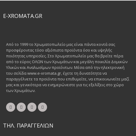
€
12.60
ΔΙΆΦΟΡΑ ΚΑΘΑΡΙΣΤΙΚΆ
ΠΡΟΣΘΉΚΗ ΣΤΟ ΚΑΛΆΘΙ
QUICK VIEW
ADD WISHLIST
Σπρέι Αφαιρετικό Graffiti 400ml
E-XROMATA.GR
VIEW DETAILS
ΠΡΟΣΘΉΚΗ ΣΤΟ ΚΑΛΆΘΙ
€
23.50
VIEW DETAILS
QUICK VIEW
ADD WISHLIST
Από το 1999 το Χρωματοπωλείο μας είναι πάντα κοντά σας
€
6.50
προσφέροντας τόσο αξιόπιστα προϊόντα όσο και υψηλής
ποιότητας υπηρεσίες. Στο Χρωματοπωλείο μας θα βρείτε πέρα
QUICK VIEW
ADD WISHLIST
από το εύρος ΟΛΩΝ των Χρωμάτων και μεγάλη ποικιλία Δομικών
ΔΙΑΜΑΝΤΌΔΙΣΚΟΙ
Υλικών και Αναλωσίμων προϊόντων. Μέσα από την ηλεκτρονική
Ηλεκτρικό Δισκοπρίονο Πλακιδίων SHIJING
του σελίδα www.e-xromata.gr, έχετε τη δυνατότητα να
παραγγέλνετε τα προϊόντα που επιθυμείτε, να επικοινωνείτε μαζί
ΔΙΆΦΟΡΑ ΚΑΘΑΡΙΣΤΙΚΆ
ΠΡΟΣΘΉΚΗ ΣΤΟ ΚΑΛΆΘΙ
μας και γενικότερα να ενημερώνεστε για τις εξελίξεις στο χώρο
Σπρέι Καθαριστικό Κλιματιστικών 400ml
των Χρωμάτων.
VIEW DETAILS
ΠΡΟΣΘΉΚΗ ΣΤΟ ΚΑΛΆΘΙ
€
96.50
VIEW DETAILS
QUICK VIEW
ADD WISHLIST
€
6.50
ΤΗΛ. ΠΑΡΑΓΓΕΛΙΩΝ
QUICK VIEW
ADD WISHLIST