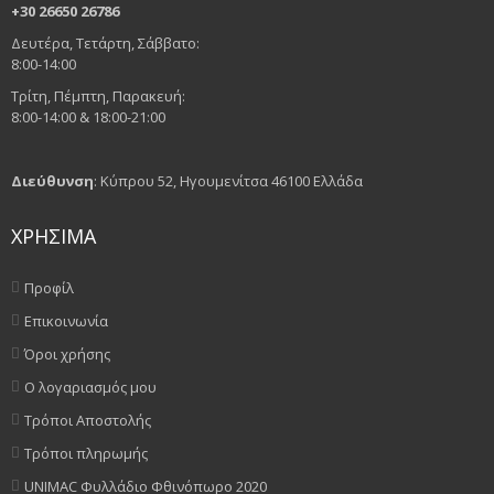
ΓΩΝΙΑΚΟΊ ΤΡΟΧΟΊ
+30 26650 26786
Συλλέκτης Σκόνης Για Γωνιακό Τροχό Με
Δευτέρα, Τετάρτη, Σάββατο:
Κάλυμμα KAI ΕΙΣΑΓΩΓΗ ΣΚΟΥΠΑΣ
8:00-14:00
Τρίτη, Πέμπτη, Παρακευή:
ΠΡΟΣΘΉΚΗ ΣΤΟ ΚΑΛΆΘΙ
8:00-14:00 & 18:00-21:00
VIEW DETAILS
Διεύθυνση
: Κύπρου 52, Ηγουμενίτσα 46100 Ελλάδα
€
29.50
QUICK VIEW
ADD WISHLIST
ΧΡΗΣΙΜΑ
Προφίλ
ΓΩΝΙΑΚΟΊ ΤΡΟΧΟΊ
Συλλέκτης Σκόνης Για Γωνιακό Τροχό Με
Επικοινωνία
Κάλυμμα KAI ΕΙΣΑΓΩΓΗ ΣΚΟΥΠΑΣ
Όροι χρήσης
Ο λογαριασμός μου
ΠΡΟΣΘΉΚΗ ΣΤΟ ΚΑΛΆΘΙ
Τρόποι Αποστολής
VIEW DETAILS
Τρόποι πληρωμής
€
29.50
UNIMAC Φυλλάδιο Φθινόπωρο 2020