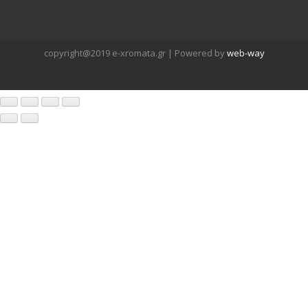
copyright@2019 e-xromata.gr | Powered by
web-way