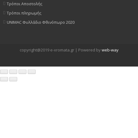
Τρόποι Αποστολής
Τρόποι πληρωμής
UNIMAC Φυλλάδιο Φθινόπωρο 2020
copyright@2019 e-xromata.gr | Powered by
web-way