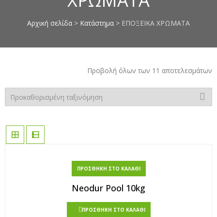
ΧΡΩΜΑΤΑ
επιπλοποιίας, πέτρες μαρμάρου,
κόλλες μαρμάρου, στόκοι
Αρχική σελίδα
>
Κατάστημα
> ΕΠΟΞΕΙΚΑ ΧΡΩΜΑΤΑ
μαρμάρου, σοβάδες, κόλλες
πλακιδίων, αστάρια τοίχων,
ακρυλικά μονωτικά, monostop,
smaltoplast, vechro, nanophos,
Προβολή όλων των 11 αποτελεσμάτων
οικολογικά χρώματα τοίχων,
chief, οικονομικές τιμές, χαμηλές
ιμές σε όλα τα είδη, προσφορές
σε χρώματα, berling, davos,
elastotet, mentor, mercola,
novamix, pattex, saratoga, zita,
apollon, chrotex, vivechrom
ΠΡΟΣΘΉΚΗ ΣΤΟ ΚΑΛΆΘΙ
Neodur Pool 10kg
ΠΡΟΣΘΉΚΗ ΣΤΟ ΚΑΛΆΘΙ