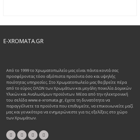
E-XROMATA.GR
Από το 1999 το Χρωματοπωλείο μας είναι πάντα κοντά σας
προσφέροντας τόσο αξιόπιστα προϊόντα όσο και υψηλής
ποιότητας υπηρεσίες. Στο Χρωματοπωλείο μας θα βρείτε πέρα
από το εύρος ΟΛΩΝ των Χρωμάτων και μεγάλη ποικιλία Δομικών
Υλικών και Αναλωσίμων προϊόντων. Μέσα από την ηλεκτρονική
του σελίδα www.e-xromata.gr, έχετε τη δυνατότητα να
παραγγέλνετε τα προϊόντα που επιθυμείτε, να επικοινωνείτε μαζί
μας και γενικότερα να ενημερώνεστε για τις εξελίξεις στο χώρο
των Χρωμάτων.