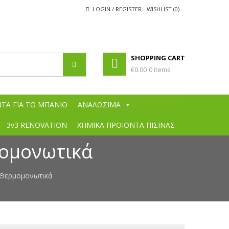
LOGIN / REGISTER
WISHLIST (0)
SHOPPING CART
€0.00
0 items
ΧΡΩΜΆΤΩΝ
ά χρώματα, χρώματα εσωτερικών χώρων, χρώματα εξωτερικών
 πινέλα, συγκολητικές ουσίες, ξυλόκολλες, θερμομονωτικά χρώματα,
ΤΑ ΓΙΑ ΤΟ ΜΠΑΝΙΟ
ΑΝΑΛΩΣΙΜΑ
ς μαρμάρου, στόκοι μαρμάρου, σοβάδες, κόλλες πλακιδίων, αστάρια
ές, χαμηλές ιμές σε όλα τα είδη, προσφορές σε χρώματα, berling,
3v3 RENOVATION
ΧΗΜΙΚΑ ΠΡΟΪΟΝΤΑ ΠΙΣΙΝΑΣ
ομονωτικά
 Θερμομονωτικά