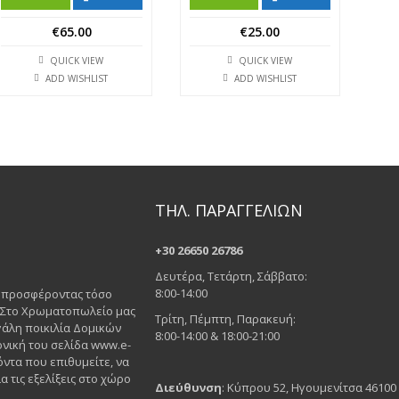
€
65.00
€
25.00
QUICK VIEW
QUICK VIEW
ADD WISHLIST
ADD WISHLIST
ΤΗΛ. ΠΑΡΑΓΓΕΛΙΩΝ
+30 26650 26786
Δευτέρα, Τετάρτη, Σάββατο:
8:00-14:00
ς προσφέροντας τόσο
. Στο Χρωματοπωλείο μας
Τρίτη, Πέμπτη, Παρακευή:
άλη ποικιλία Δομικών
8:00-14:00 & 18:00-21:00
νική του σελίδα www.e-
όντα που επιθυμείτε, να
α τις εξελίξεις στο χώρο
Διεύθυνση
: Κύπρου 52, Ηγουμενίτσα 46100