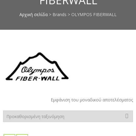
FIBERWALL
επιπλοποιίας, πέτρες μαρμάρου,
κόλλες μαρμάρου, στόκοι
Αρχική σελίδα
> Brands > OLYMPOS FIBERWALL
μαρμάρου, σοβάδες, κόλλες
πλακιδίων, αστάρια τοίχων,
ακρυλικά μονωτικά, monostop,
smaltoplast, vechro, nanophos,
οικολογικά χρώματα τοίχων,
chief, οικονομικές τιμές, χαμηλές
ιμές σε όλα τα είδη, προσφορές
σε χρώματα, berling, davos,
elastotet, mentor, mercola,
novamix, pattex, saratoga, zita,
apollon, chrotex, vivechrom
Εμφάνιση του μοναδικού αποτελέσματος