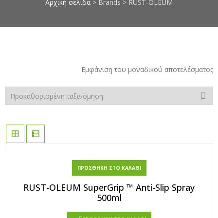
Αρχική σελίδα
> Brands > RUST-OLEUM
επιπλοποιίας, πέτρες μαρμάρου,
κόλλες μαρμάρου, στόκοι
μαρμάρου, σοβάδες, κόλλες
πλακιδίων, αστάρια τοίχων,
ακρυλικά μονωτικά, monostop,
smaltoplast, vechro, nanophos,
Εμφάνιση του μοναδικού αποτελέσματος
οικολογικά χρώματα τοίχων,
chief, οικονομικές τιμές, χαμηλές
ιμές σε όλα τα είδη, προσφορές
σε χρώματα, berling, davos,
elastotet, mentor, mercola,
novamix, pattex, saratoga, zita,
apollon, chrotex, vivechrom
ΠΡΟΣΘΉΚΗ ΣΤΟ ΚΑΛΆΘΙ
RUST-OLEUM SuperGrip ™ Anti-Slip Spray
500ml