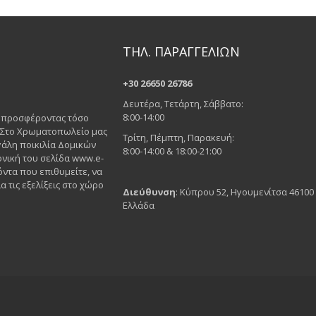
ΤΗΛ. ΠΑΡΑΓΓΕΛΙΩΝ
+30 26650 26786
Δευτέρα, Τετάρτη, Σάββατο:
8:00-14:00
ς προσφέροντας τόσο
. Στο Χρωματοπωλείο μας
Τρίτη, Πέμπτη, Παρακευή:
άλη ποικιλία Δομικών
8:00-14:00 & 18:00-21:00
νική του σελίδα www.e-
όντα που επιθυμείτε, να
α τις εξελίξεις στο χώρο
Διεύθυνση
: Κύπρου 52, Ηγουμενίτσα 46100
Ελλάδα