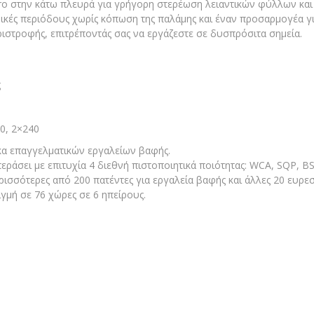
cro στην κάτω πλευρά για γρήγορη στερέωση λειαντικών φύλλων κ
νικές περιόδους χωρίς κόπωση της παλάμης και έναν προσαρμογέα γ
στροφής, επιτρέποντάς σας να εργάζεστε σε δυσπρόσιτα σημεία.
ς
0, 2×240
α επαγγελματικών εργαλείων βαφής.
ει με επιτυχία 4 διεθνή πιστοποιητικά ποιότητας: WCA, SQP, BS
ότερες από 200 πατέντες για εργαλεία βαφής και άλλες 20 ευρεσιτ
μή σε 76 χώρες σε 6 ηπείρους.