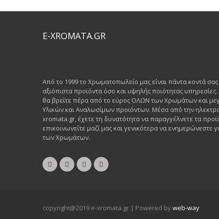
E-XROMATA.GR
Από το 1999 το Χρωματοπωλείο μας είναι πάντα κοντά σα
αξιόπιστα προϊόντα όσο και υψηλής ποιότητας υπηρεσίες
θα βρείτε πέρα από το εύρος ΟΛΩΝ των Χρωμάτων και μεγ
Υλικών και Αναλωσίμων προϊόντων. Μέσα από την ηλεκτρο
xromata.gr, έχετε τη δυνατότητα να παραγγέλνετε τα προϊ
επικοινωνείτε μαζί μας και γενικότερα να ενημερώνεστε γι
των Χρωμάτων.
copyright@2019 e-xromata.gr | Powered by
web-way