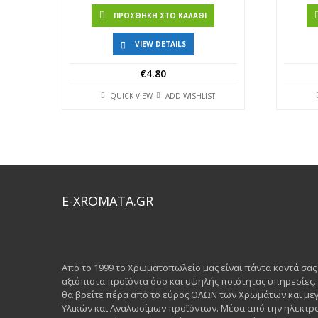
ΠΡΟΣΘΉΚΗ ΣΤΟ ΚΑΛΆΘΙ
VIEW DETAILS
€
4.80
QUICK VIEW
ADD WISHLIST
E-XROMATA.GR
Από το 1999 το Χρωματοπωλείο μας είναι πάντα κοντά σα
αξιόπιστα προϊόντα όσο και υψηλής ποιότητας υπηρεσίες
θα βρείτε πέρα από το εύρος ΟΛΩΝ των Χρωμάτων και μεγ
Υλικών και Αναλωσίμων προϊόντων. Μέσα από την ηλεκτρο