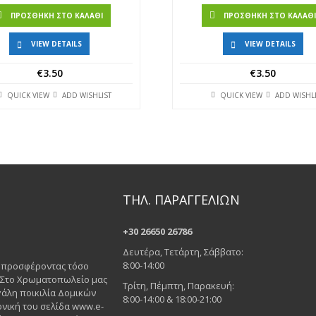
ΠΡΟΣΘΉΚΗ ΣΤΟ ΚΑΛΆΘΙ
ΠΡΟΣΘΉΚΗ ΣΤΟ ΚΑΛΆΘ
VIEW DETAILS
VIEW DETAILS
€
3.50
€
3.50
QUICK VIEW
ADD WISHLIST
QUICK VIEW
ADD WISHL
ΤΗΛ. ΠΑΡΑΓΓΕΛΙΩΝ
+30 26650 26786
Δευτέρα, Τετάρτη, Σάββατο:
8:00-14:00
ς προσφέροντας τόσο
. Στο Χρωματοπωλείο μας
Τρίτη, Πέμπτη, Παρακευή:
άλη ποικιλία Δομικών
8:00-14:00 & 18:00-21:00
νική του σελίδα www.e-