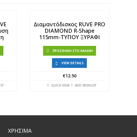
UVE
Διαμαντόδισκος RUVE PRO
ωση
DIAMOND R-Shape
τη
115mm-ΤΥΠΟΥ ΞΥΡΑΦΙ
Ι
ΠΡΟΣΘΉΚΗ ΣΤΟ ΚΑΛΆΘΙ
VIEW DETAILS
€
12.50
IST
QUICK VIEW
ADD WISHLIST
ΧΡΗΣΙΜΑ