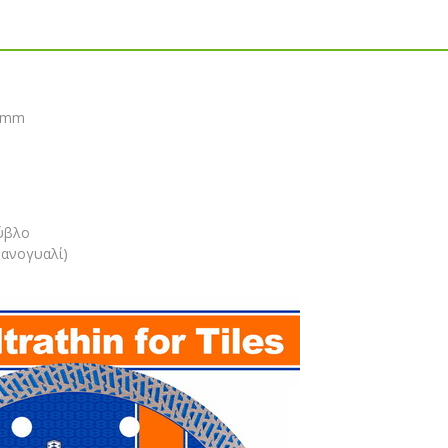
1mm
ούβλο
νανογυαλί)