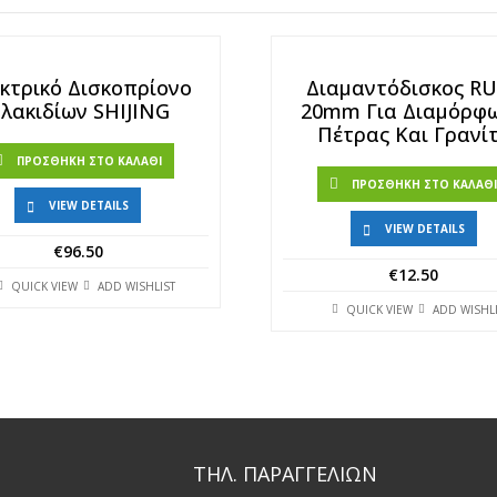
κτρικό Δισκοπρίονο
Διαμαντόδισκος R
λακιδίων SHIJING
20mm Για Διαμόρφ
Πέτρας Και Γρανί
ΠΡΟΣΘΉΚΗ ΣΤΟ ΚΑΛΆΘΙ
ΠΡΟΣΘΉΚΗ ΣΤΟ ΚΑΛΆΘ
VIEW DETAILS
VIEW DETAILS
€
96.50
€
12.50
QUICK VIEW
ADD WISHLIST
QUICK VIEW
ADD WISHL
ΤΗΛ. ΠΑΡΑΓΓΕΛΙΩΝ