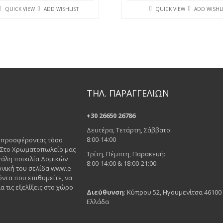
QUICK VIEW
ADD WISHLIST
QUICK VIEW
ADD WISHL
ΤΗΛ. ΠΑΡΑΓΓΕΛΙΩΝ
+30 26650 26786
Δευτέρα, Τετάρτη, Σάββατο:
8:00-14:00
ς προσφέροντας τόσο
. Στο Χρωματοπωλείο μας
Τρίτη, Πέμπτη, Παρακευή:
άλη ποικιλία Δομικών
8:00-14:00 & 18:00-21:00
νική του σελίδα www.e-
όντα που επιθυμείτε, να
α τις εξελίξεις στο χώρο
Διεύθυνση
: Κύπρου 52, Ηγουμενίτσα 46100
Ελλάδα