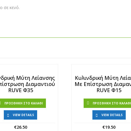
ο σε κενό.
νδρική Μύτη Λείανσης
Κυλινδρική Μύτη Λεί
πίστρωση Διαμαντιού
Με Επίστρωση Διαμα
RUVE Φ35
RUVE Φ15
ΠΡΟΣΘΉΚΗ ΣΤΟ ΚΑΛΆΘΙ
ΠΡΟΣΘΉΚΗ ΣΤΟ ΚΑΛΆΘ
VIEW DETAILS
VIEW DETAILS
€
26.50
€
19.50