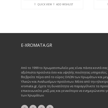
QUICK VIEW
ADD WISHLIST
E-XROMATA.GR
Από το 1999 το Χρωματοπωλείο μας είναι πάντα κοντά σα
αξιόπιστα προϊόντα όσο και υψηλής ποιότητας υπηρεσίες
θα βρείτε πέρα από το εύρος ΟΛΩΝ των Χρωμάτων και μεγ
Υλικών και Αναλωσίμων προϊόντων. Μέσα από την ηλεκτρο
xromata.gr, έχετε τη δυνατότητα να παραγγέλνετε τα προϊ
επικοινωνείτε μαζί μας και γενικότερα να ενημερώνεστε γι
των Χρωμάτων.