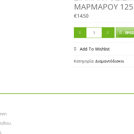
ΜΑΡΜΆΡΟΥ 12
€
14.50
ΠΡΟΣ
Add To Wishlist
Κατηγορία:
Διαμαντόδισκοι
5mm
λιθου.
.