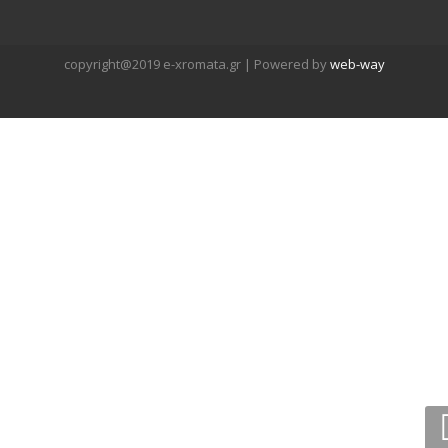
copyright@2019 e-xromata.gr | Powered by
web-way