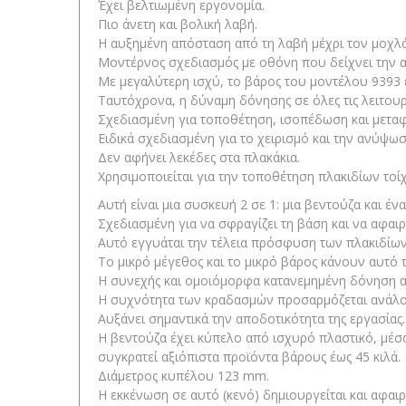
Έχει βελτιωμένη εργονομία.
Πιο άνετη και βολική λαβή.
Η αυξημένη απόσταση από τη λαβή μέχρι τον μοχλό
Μοντέρνος σχεδιασμός με οθόνη που δείχνει την α
Με μεγαλύτερη ισχύ, το βάρος του μοντέλου 9393 
Ταυτόχρονα, η δύναμη δόνησης σε όλες τις λειτουργ
Σχεδιασμένη για τοποθέτηση, ισοπέδωση και μετα
Ειδικά σχεδιασμένη για το χειρισμό και την ανύψω
Δεν αφήνει λεκέδες στα πλακάκια.
Χρησιμοποιείται για την τοποθέτηση πλακιδίων τοί
Αυτή είναι μια συσκευή 2 σε 1: μια βεντούζα και ένα
Σχεδιασμένη για να σφραγίζει τη βάση και να αφαιρ
Αυτό εγγυάται την τέλεια πρόσφυση των πλακιδίων
Το μικρό μέγεθος και το μικρό βάρος κάνουν αυτό 
Η συνεχής και ομοιόμορφα κατανεμημένη δόνηση απο
Η συχνότητα των κραδασμών προσαρμόζεται ανάλογ
Αυξάνει σημαντικά την αποδοτικότητα της εργασίας.
Η βεντούζα έχει κύπελο από ισχυρό πλαστικό, μέσα
συγκρατεί αξιόπιστα προϊόντα βάρους έως 45 κιλά.
Διάμετρος κυπέλου 123 mm.
Η εκκένωση σε αυτό (κενό) δημιουργείται και αφαιρ