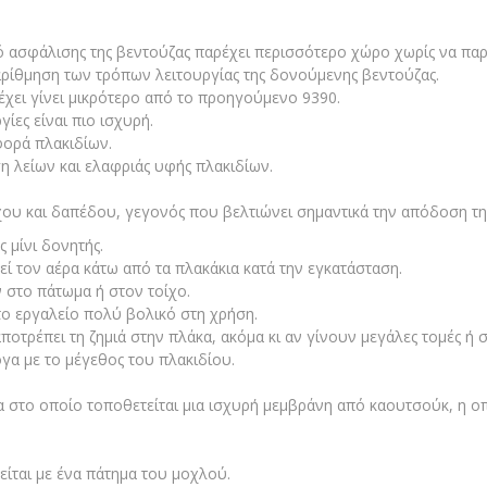
 ασφάλισης της βεντούζας παρέχει περισσότερο χώρο χωρίς να παρε
ρίθμηση των τρόπων λειτουργίας της δονούμενης βεντούζας.
έχει γίνει μικρότερο από το προηγούμενο 9390.
ίες είναι πιο ισχυρή.
φορά πλακιδίων.
ση λείων και ελαφριάς υφής πλακιδίων.
χου και δαπέδου, γεγονός που βελτιώνει σημαντικά την απόδοση τη
ς μίνι δονητής.
εί τον αέρα κάτω από τα πλακάκια κατά την εγκατάσταση.
 στο πάτωμα ή στον τοίχο.
το εργαλείο πολύ βολικό στη χρήση.
τρέπει τη ζημιά στην πλάκα, ακόμα κι αν γίνουν μεγάλες τομές ή σ
α με το μέγεθος του πλακιδίου.
 στο οποίο τοποθετείται μια ισχυρή μεμβράνη από καουτσούκ, η οπ
είται με ένα πάτημα του μοχλού.