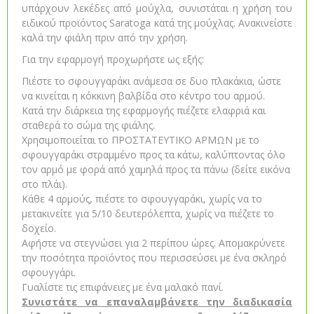
υπάρχουν λεκέδες από μούχλα, συνιστάται η χρήση του
ειδικού προϊόντος Saratoga κατά της μούχλας. Ανακινείστε
καλά την φιάλη πριν από την χρήση.
Για την εφαρμογή προχωρήστε ως εξής:
Πιέστε το σφουγγαράκι ανάμεσα σε δυο πλακάκια, ώστε
να κινείται η κόκκινη βαλβίδα στο κέντρο του αρμού.
Kατά την διάρκεια της εφαρμογής πιέζετε ελαφριά και
σταθερά το σώμα της φιάλης.
Xρησιμοποιείται το ΠΡΟΣΤΑΤΕΥΤΙΚΟ ΑΡΜΩΝ με το
σφουγγαράκι στραμμένο προς τα κάτω, καλύπτοντας όλο
τον αρμό με φορά από χαμηλά προς τα πάνω (δείτε εικόνα
στο πλάι).
Κάθε 4 αρμούς, πιέστε το σφουγγαράκι, χωρίς να το
μετακινείτε για 5/10 δευτερόλεπτα, χωρίς να πιέζετε το
δοχείο.
Αφήστε να στεγνώσει για 2 περίπου ώρες. Απομακρύνετε
την ποσότητα προϊόντος που περισσεύσει με ένα σκληρό
σφουγγάρι.
Γυαλίστε τις επιφάνειες με ένα μαλακό πανί.
Συνιστάτε να επαναλαμβάνετε την διαδικασία