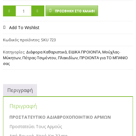
ΠΡΟΣΘΉΚΗ ΣΤΟ ΚΑΛΆΘΙ
Add To Wishlist
Κωδικός προϊόντος:
SKU 723
Κατηγορίες:
Διάφορα Καθαριστικά
,
ΕΙΔΙΚΑ ΠΡΟΙΟΝΤΑ
,
Μούχλας-
Μύκητων
,
Πέτρας-Τσιμέντου
,
Πλακιδίων
,
ΠΡΟΙΟΝΤΑ για ΤΟ ΜΠΑΝΙΟ
σας
Περιγραφή
Περιγραφή
ΠΡΟΣΤΑΤΕΥΤΙΚΟ ΑΔΙΑΒΡΟΧΟΠΟΙΗΤΙΚΟ ΑΡΜΩΝ
Προστατεύει Τους Αρμούς
Από Βρωμιά, Νερό Και Άλατα