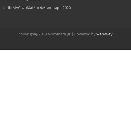
UNIMAC Φυλλάδιο Φθινόπωρο 2020
copyright@2019 e-xromata.gr | Powered by
web-way