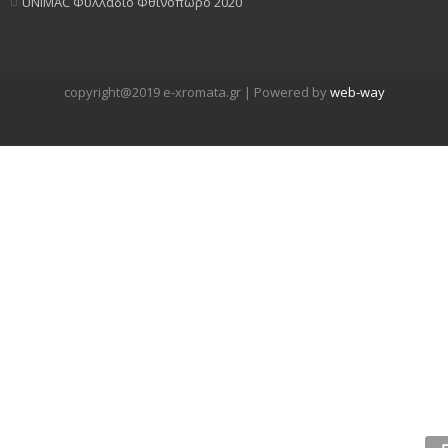
UNIMAC Φυλλάδιο Φθινόπωρο 2020
copyright@2019 e-xromata.gr | Powered by
web-way