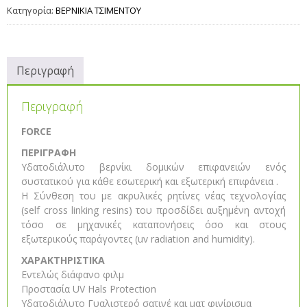
Κατηγορία:
ΒΕΡΝΙΚΙΑ ΤΣΙΜΕΝΤΟΥ
Περιγραφή
Περιγραφή
FORCE
ΠΕΡΙΓΡΑΦΗ
Υδατοδιάλυτο βερνίκι δομικών επιφανειών ενός
συστατικού για κάθε εσωτερική και εξωτερική επιφάνεια .
Η Σύνθεση του με ακρυλικές ρητίνες νέας τεχνολογίας
(self cross linking resins) του προσδίδει αυξημένη αντοχή
τόσο σε μηχανικές καταπονήσεις όσο και στους
εξωτερικούς παράγοντες (uv radiation and humidity).
ΧΑΡΑΚΤΗΡΙΣΤΙΚΑ
Εντελώς διάφανο φιλμ
Προστασία UV Hals Protection
Υδατοδιάλυτο Γυαλιστερό σατινέ και ματ φινίρισμα