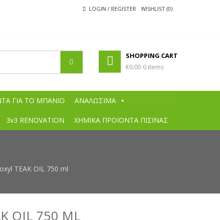
LOGIN / REGISTER
WISHLIST (0)
SHOPPING CART
€0.00
0 items
ΧΡΩΜΆΤΩΝ
ά χρώματα, χρώματα εσωτερικών χώρων, χρώματα εξωτερικών
 πινέλα, συγκολητικές ουσίες, ξυλόκολλες, θερμομονωτικά χρώματα,
ΤΑ ΓΙΑ ΤΟ ΜΠΑΝΙΟ
ΑΝΑΛΩΣΙΜΑ
ς μαρμάρου, στόκοι μαρμάρου, σοβάδες, κόλλες πλακιδίων, αστάρια
ές, χαμηλές ιμές σε όλα τα είδη, προσφορές σε χρώματα, berling,
3v3 RENOVATION
ΧΗΜΙΚΑ ΠΡΟΪΟΝΤΑ ΠΙΣΙΝΑΣ
l
oxyl TEAK OIL 750 ml
K OIL 750 ML