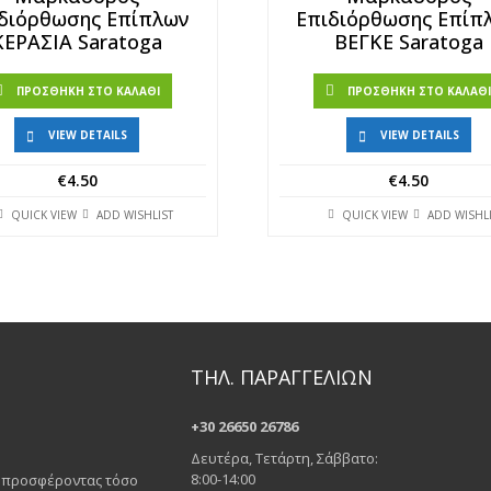
διόρθωσης Eπίπλων
Eπιδιόρθωσης Eπίπ
ΚΕΡΑΣΙΑ Saratoga
ΒΕΓΚΕ Saratoga
ΠΡΟΣΘΉΚΗ ΣΤΟ ΚΑΛΆΘΙ
ΠΡΟΣΘΉΚΗ ΣΤΟ ΚΑΛΆΘ
VIEW DETAILS
VIEW DETAILS
€
4.50
€
4.50
QUICK VIEW
ADD WISHLIST
QUICK VIEW
ADD WISHL
ΤΗΛ. ΠΑΡΑΓΓΕΛΙΩΝ
+30 26650 26786
Δευτέρα, Τετάρτη, Σάββατο:
8:00-14:00
ς προσφέροντας τόσο