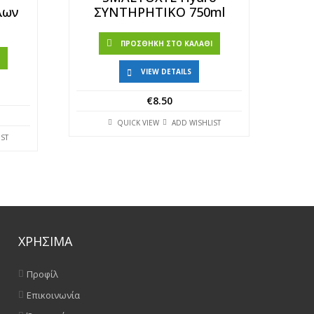
λων
ΣΥΝΤΗΡΗΤΙΚΟ 750ml
ΠΡΟΣΘΉΚΗ ΣΤΟ ΚΑΛΆΘΙ
Ι
VIEW DETAILS
€
8.50
QUICK VIEW
ADD WISHLIST
IST
ΧΡΗΣΙΜΑ
Προφίλ
Επικοινωνία