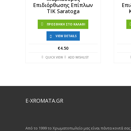
Eπιδιόρθωσης Eπίπλων
Eπι
ΤΙΚ Saratoga
ΠΡΟΣΘΉΚΗ ΣΤΟ ΚΑΛΆΘΙ
VIEW DETAILS
€
4.50
QUICK VIEW
ADD WISHLIST
E-XROMATA.GR
Από το 1999 το Χρωματοπωλείο μας είναι πάντα κοντά σα