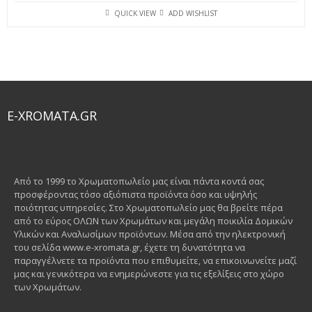
QUICK VIEW
ADD WISHLIST
E-XROMATA.GR
Από το 1999 το Χρωματοπωλείο μας είναι πάντα κοντά σας
προσφέροντας τόσο αξιόπιστα προϊόντα όσο και υψηλής
ποιότητας υπηρεσίες. Στο Χρωματοπωλείο μας θα βρείτε πέρα
από το εύρος ΟΛΩΝ των Χρωμάτων και μεγάλη ποικιλία Δομικών
Υλικών και Αναλωσίμων προϊόντων. Μέσα από την ηλεκτρονική
του σελίδα www.e-xromata.gr, έχετε τη δυνατότητα να
παραγγέλνετε τα προϊόντα που επιθυμείτε, να επικοινωνείτε μαζί
μας και γενικότερα να ενημερώνεστε για τις εξελίξεις στο χώρο
των Χρωμάτων.