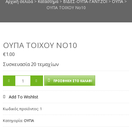
Αρχική σελίδα
>
Κατάστημα
>
ΒΙΔΕΣ-ΟΥΠΑ-ΓΑΝΤΖΟΙ
>
ΟΥΠΑ
>
επιπλοποιίας, πέτρες μαρμάρου,
ΟΥΠΑ ΤΟΙΧΟΥ Νο10
κόλλες μαρμάρου, στόκοι
μαρμάρου, σοβάδες, κόλλες
πλακιδίων, αστάρια τοίχων,
ακρυλικά μονωτικά, monostop,
smaltoplast, vechro, nanophos,
ΟΥΠΑ ΤΟΙΧΟΥ ΝΟ10
οικολογικά χρώματα τοίχων,
chief, οικονομικές τιμές, χαμηλές
€
1.00
ιμές σε όλα τα είδη, προσφορές
σε χρώματα, berling, davos,
Συσκευασία 20 τεμαχίων
elastotet, mentor, mercola,
novamix, pattex, saratoga, zita,
apollon, chrotex, vivechrom
ΠΡΟΣΘΉΚΗ ΣΤΟ ΚΑΛΆΘΙ
Add To Wishlist
Κωδικός προϊόντος:
1
Κατηγορία:
ΟΥΠΑ