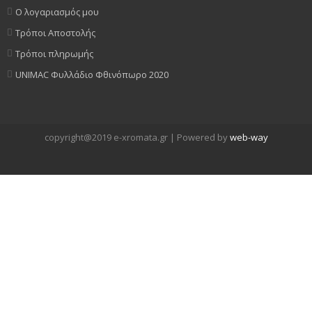
Ο λογαριασμός μου
Τρόποι Αποστολής
Τρόποι πληρωμής
UNIMAC Φυλλάδιο Φθινόπωρο 2020
copyright@2019 e-xromata.gr | Powered by
web-way