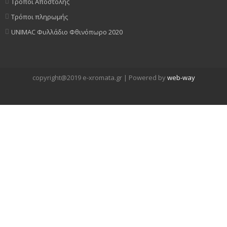
Τρόποι Αποστολής
Τρόποι πληρωμής
UNIMAC Φυλλάδιο Φθινόπωρο 2020
copyright@2019 e-xromata.gr | Powered by
web-way