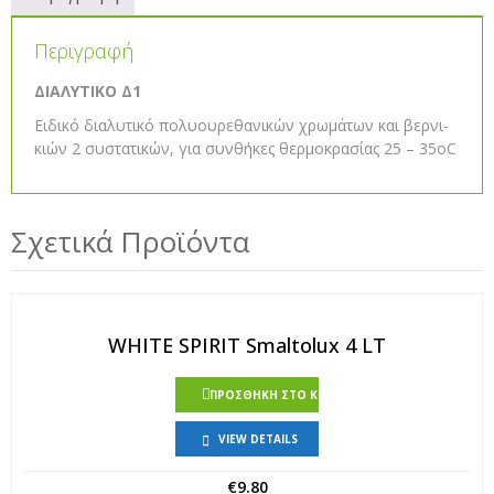
Περιγραφή
ΔΙΑΛΥΤΙΚΟ Δ1
Ει­δικό δι­α­λυ­τικό πο­λυ­ου­ρε­θα­νι­κών χρω­μά­των και βερ­νι­
κιών 2 συ­στα­τι­κών, για συν­θή­κες θερ­μο­κρα­σίας 25 – 35οC
Σχετικά Προϊόντα
WHITE SPIRIT Smaltolux 4 LT
ΠΡΟΣΘΉΚΗ ΣΤΟ ΚΑΛΆΘΙ
VIEW DETAILS
€
9.80