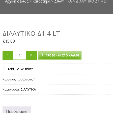
Αρχική σελίδα
>
Κατάστημα
>
ΔΙΑΛΥΤΙΚΑ
> ΔΙΑΛΥΤΙΚΟ Δ1 4 LT
επιπλοποιίας, πέτρες μαρμάρου,
κόλλες μαρμάρου, στόκοι
μαρμάρου, σοβάδες, κόλλες
πλακιδίων, αστάρια τοίχων,
ακρυλικά μονωτικά, monostop,
ΔΙΑΛΥΤΙΚΟ Δ1 4 LT
smaltoplast, vechro, nanophos,
οικολογικά χρώματα τοίχων,
€
15.00
chief, οικονομικές τιμές, χαμηλές
ιμές σε όλα τα είδη, προσφορές
σε χρώματα, berling, davos,
ΠΡΟΣΘΉΚΗ ΣΤΟ ΚΑΛΆΘΙ
elastotet, mentor, mercola,
novamix, pattex, saratoga, zita,
apollon, chrotex, vivechrom
Add To Wishlist
Κωδικός προϊόντος:
1
Κατηγορία:
ΔΙΑΛΥΤΙΚΑ
Περιγραφή