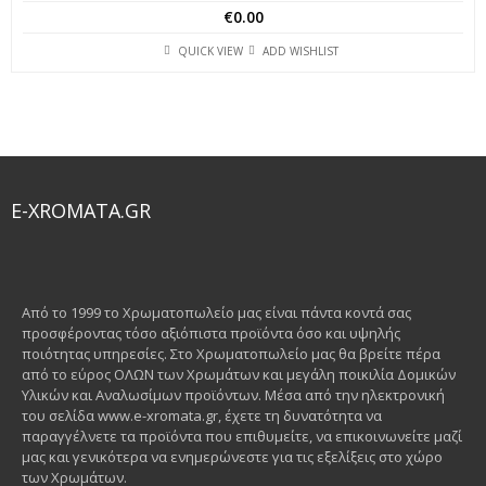
€
0.00
QUICK VIEW
ADD WISHLIST
E-XROMATA.GR
Από το 1999 το Χρωματοπωλείο μας είναι πάντα κοντά σας
προσφέροντας τόσο αξιόπιστα προϊόντα όσο και υψηλής
ποιότητας υπηρεσίες. Στο Χρωματοπωλείο μας θα βρείτε πέρα
από το εύρος ΟΛΩΝ των Χρωμάτων και μεγάλη ποικιλία Δομικών
Υλικών και Αναλωσίμων προϊόντων. Μέσα από την ηλεκτρονική
του σελίδα www.e-xromata.gr, έχετε τη δυνατότητα να
παραγγέλνετε τα προϊόντα που επιθυμείτε, να επικοινωνείτε μαζί
μας και γενικότερα να ενημερώνεστε για τις εξελίξεις στο χώρο
των Χρωμάτων.