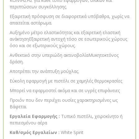
ΚΟΛΛΗΣΗΣ για κάθε τύπο εφαρμογών, υλικών και
περιπτώσεων συγκόλλησης.
Εξαιρετική πρόσφυση σε διαφορετικά υπόβαθρα, χωρίς να
απαιτείται αστάρωμα.
Αυξημένο μέτρο ελαστικότητας και εξαιρετική ελαστική
ανάκτησηΕξαιρετική αντοχή τόσο σε εσωτερικούς χώρους
όσο και σε εξωτερικούς χώρους.
Ανθεκτικό στην υπεριώδη ακτινοβολίαΜυκητοκτόνος
δράση.
Αποτρέπει την ανάπτυξη μούχλας.
Εύκολη εφαρμογή με πιστόλι σε χαμηλές θερμοκρασίες
Μπορεί να εφαρμοστεί ακόμα και σε υγρές επιφάνειες
Προιόν που δεν περιέχει ουσίες χαρακτηρισμένες ως
Βάφεται
Εργαλεία Εφαρμογής :
Τυπικό πιστόλι, χειροκίνητο ή
πεπιεσμένου αέρα
Καθ/σμός Εργαλείων :
White Spirit