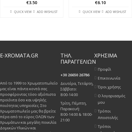
€
3.50
€
6.10
QUICK VIEW
ADD WISHLIST
QUICK VIEW
ADD WISHLIST
E-XROMATA.GR
ΤΗΛ.
ΧΡΗΣΙΜΑ
ΠΑΡΑΓΓΕΛΙΩΝ
Προφίλ
+30 26650 26786
Επικοινωνία
Από το 1999 το Χρωματοπωλείο
Δευτέρα, Τετάρτη,
Όροι χρήσης
μας είναι πάντα κοντά σας
Σάββατο:
προσφέροντας τόσο αξιόπιστα
8:00-14:00
Ο λογαριασμός
προϊόντα όσο και υψηλής
μου
Τρίτη, Πέμπτη,
ποιότητας υπηρεσίες. Στο
Παρακευή:
Χρωματοπωλείο μας θα βρείτε
Τρόποι
8:00-14:00 & 18:00-
πέρα από το εύρος ΟΛΩΝ των
Αποστολής
21:00
Χρωμάτων και μεγάλη ποικιλία
Τρόποι
Δομικών Υλικών και