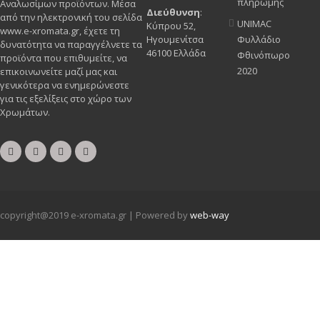
πληρωμής
Αναλωσίμων προϊόντων. Μέσα
Διεύθυνση
:
από την ηλεκτρονική του σελίδα
UNIMAC
Κύπρου 52,
www.e-xromata.gr, έχετε τη
Ηγουμενίτσα
Φυλλάδιο
δυνατότητα να παραγγέλνετε τα
46100 Ελλάδα
Φθινόπωρο
προϊόντα που επιθυμείτε, να
2020
επικοινωνείτε μαζί μας και
γενικότερα να ενημερώνεστε
για τις εξελίξεις στο χώρο των
Χρωμάτων.
copyright@2019 e-xromata.gr | Powered by
web-way