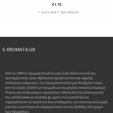
€
1.70
QUICK VIEW
ADD WISHLIST
E-XROMATA.GR
Από το 1999 το Χρωματοπωλείο μας είναι πάντα κοντά σας
προσφέροντας τόσο αξιόπιστα προϊόντα όσο και υψηλής
ποιότητας υπηρεσίες. Στο Χρωματοπωλείο μας θα βρείτε πέρα
από το εύρος ΟΛΩΝ των Χρωμάτων και μεγάλη ποικιλία Δομικών
Υλικών και Αναλωσίμων προϊόντων. Μέσα από την ηλεκτρονική
του σελίδα www.e-xromata.gr, έχετε τη δυνατότητα να
παραγγέλνετε τα προϊόντα που επιθυμείτε, να επικοινωνείτε μαζί
μας και γενικότερα να ενημερώνεστε για τις εξελίξεις στο χώρο
των Χρωμάτων.