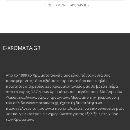
QUICK VIEW
ADD WISHLIST
E-XROMATA.GR
Από το 1999 το Χρωματοπωλείο μας είναι πάντα κοντά σας
προσφέροντας τόσο αξιόπιστα προϊόντα όσο και υψηλής
ποιότητας υπηρεσίες. Στο Χρωματοπωλείο μας θα βρείτε πέρα
από το εύρος ΟΛΩΝ των Χρωμάτων και μεγάλη ποικιλία Δομικών
Υλικών και Αναλωσίμων προϊόντων. Μέσα από την ηλεκτρονική
του σελίδα www.e-xromata.gr, έχετε τη δυνατότητα να
παραγγέλνετε τα προϊόντα που επιθυμείτε, να επικοινωνείτε μαζί
μας και γενικότερα να ενημερώνεστε για τις εξελίξεις στο χώρο
των Χρωμάτων.