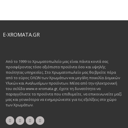
E-XROMATA.GR
Από το 1999 το Χρωματοπωλείο μας είναι πάντα κοντά σας
προσφέροντας τόσο αξιόπιστα προϊόντα όσο και υψηλής
ποιότητας υπηρεσίες. Στο Χρωματοπωλείο μας θα βρείτε πέρα
από το εύρος ΟΛΩΝ των Χρωμάτων και μεγάλη ποικιλία Δομικών
Υλικών και Αναλωσίμων προϊόντων. Μέσα από την ηλεκτρονική
του σελίδα www.e-xromata.gr, έχετε τη δυνατότητα να
παραγγέλνετε τα προϊόντα που επιθυμείτε, να επικοινωνείτε μαζί
μας και γενικότερα να ενημερώνεστε για τις εξελίξεις στο χώρο
των Χρωμάτων.