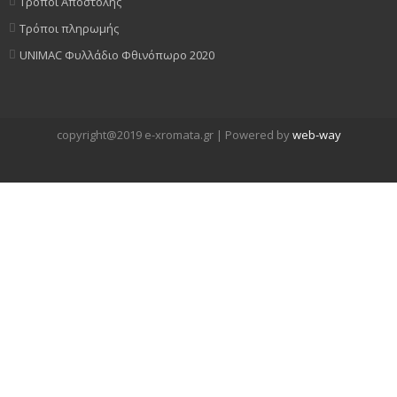
Τρόποι Αποστολής
Τρόποι πληρωμής
UNIMAC Φυλλάδιο Φθινόπωρο 2020
copyright@2019 e-xromata.gr | Powered by
web-way