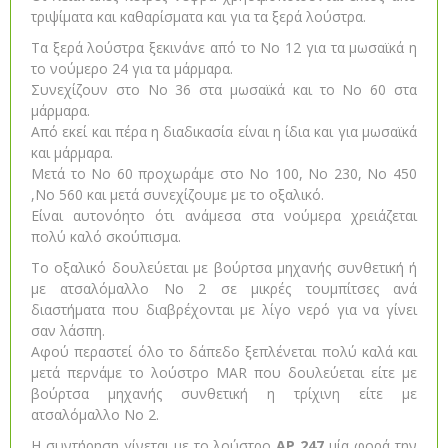
τριψίματα και καθαρίσματα και για τα ξερά λούστρα.
Τα ξερά λούστρα ξεκινάνε από το Νο 12 για τα μωσαϊκά η
το νούμερο 24 για τα μάρμαρα.
Συνεχίζουν στο Νο 36 στα μωσαϊκά και το Νο 60 στα
μάρμαρα.
Από εκεί και πέρα η διαδικασία είναι η ίδια και για μωσαϊκά
και μάρμαρα.
Μετά το Νο 60 προχωράμε στο Νο 100, Νο 230, Νο 450
,Νο 560 και μετά συνεχίζουμε με το οξαλικό.
Είναι αυτονόητο ότι ανάμεσα στα νούμερα χρειάζεται
πολύ καλό σκούπισμα.
Το οξαλικό δουλεύεται με βούρτσα μηχανής συνθετική ή
με ατσαλόμαλλο Νο 2 σε μικρές τουμπίτσες ανά
διαστήματα που διαβρέχονται με λίγο νερό για να γίνει
σαν λάσπη.
Αφού περαστεί όλο το δάπεδο ξεπλένεται πολύ καλά και
μετά περνάμε το λούστρο MAR που δουλεύεται είτε με
βούρτσα μηχανής συνθετική η τρίχινη είτε με
ατσαλόμαλλο Νο 2.
Η συντήρηση γίνεται με το λούστρο
ΑΡ 247
μία φορά την