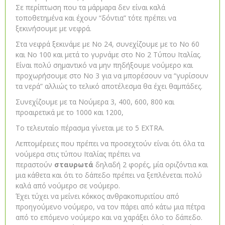
Σε περίπτωση που τα μάρμαρα δεν είναι καλά
τοποθετημένα και έχουν “δόντια” τότε πρέπει να
ξεκινήσουμε με νεφρά.
Στα νεφρά ξεκινάμε με Νο 24, συνεχίζουμε με το Νο 60
και Νο 100 και μετά το γυρνάμε στο Νο 2 Τύπου Ιταλίας.
Είναι πολύ σημαντικό να μην πηδήξουμε νούμερο και
προχωρήσουμε στο Νο 3 για να μπορέσουν να “γυρίσουν
τα νερά” αλλιώς το τελικό αποτέλεσμα θα έχει θαμπάδες.
Συνεχίζουμε με τα Νούμερα 3, 400, 600, 800 και
προαιρετικά με το 1000 και 1200,
Το τελευταίο πέρασμα γίνεται με το 5 EXTRA.
Λεπτομέρειες που πρέπει να προσεχτούν είναι ότι όλα τα
νούμερα στις τύπου Ιταλίας πρέπει να
περαστούν
σταυρωτά
δηλαδή 2 φορές, μία οριζόντια και
μια κάθετα και ότι το δάπεδο πρέπει να ξεπλένεται πολύ
καλά από νούμερο σε νούμερο.
Έχει τύχει να μείνει κόκκος ανθρακοπυριτίου από
προηγούμενο νούμερο, να τον πάρει από κάτω μια πέτρα
από το επόμενο νούμερο και να χαράξει όλο το δάπεδο.