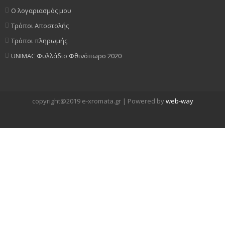
Ο λογαριασμός μου
Τρόποι Αποστολής
Τρόποι πληρωμής
UNIMAC Φυλλάδιο Φθινόπωρο 2020
copyright@2019 e-xromata.gr | Powered by
web-way