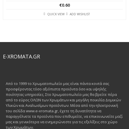
€
0.60
QUICK VIEW
ADD WISHLIST
E-XROMATA.GR
Από το 1999 το Χρωματοπωλείο μας είναι πάντα κοντά σας
προσφέροντας τόσο αξιόπιστα προϊόντα όσο και υψηλής
ποιότητας υπηρεσίες. Στο Χρωματοπωλείο μας θα βρείτε πέρα
από το εύρος ΟΛΩΝ των Χρωμάτων και μεγάλη ποικιλία Δομικών
Υλικών και Αναλωσίμων προϊόντων. Μέσα από την ηλεκτρονική
του σελίδα www.e-xromata.gr, έχετε τη δυνατότητα να
παραγγέλνετε τα προϊόντα που επιθυμείτε, να επικοινωνείτε μαζί
μας και γενικότερα να ενημερώνεστε για τις εξελίξεις στο χώρο
των Χρωμάτων.