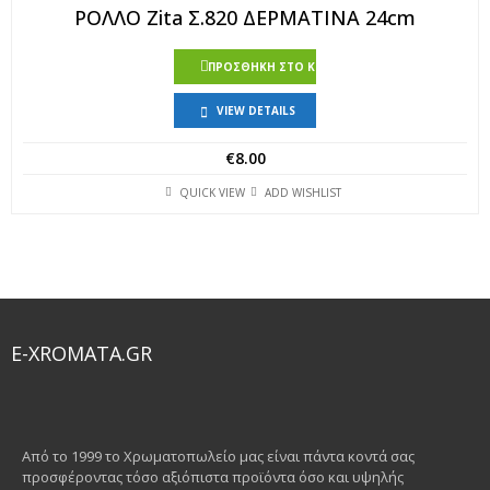
ΡΟΛΛΟ Zita Σ.820 ΔΕΡΜΑΤΙΝΑ 24cm
ΠΡΟΣΘΉΚΗ ΣΤΟ ΚΑΛΆΘΙ
VIEW DETAILS
€
8.00
QUICK VIEW
ADD WISHLIST
E-XROMATA.GR
Από το 1999 το Χρωματοπωλείο μας είναι πάντα κοντά σας
προσφέροντας τόσο αξιόπιστα προϊόντα όσο και υψηλής