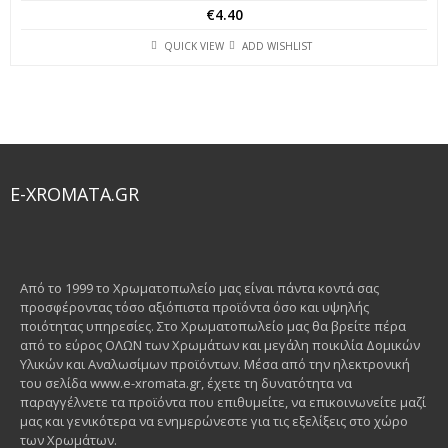
€
4.40
QUICK VIEW
ADD WISHLIST
E-XROMATA.GR
Από το 1999 το Χρωματοπωλείο μας είναι πάντα κοντά σας
προσφέροντας τόσο αξιόπιστα προϊόντα όσο και υψηλής
ποιότητας υπηρεσίες. Στο Χρωματοπωλείο μας θα βρείτε πέρα
από το εύρος ΟΛΩΝ των Χρωμάτων και μεγάλη ποικιλία Δομικών
Υλικών και Αναλωσίμων προϊόντων. Μέσα από την ηλεκτρονική
του σελίδα www.e-xromata.gr, έχετε τη δυνατότητα να
παραγγέλνετε τα προϊόντα που επιθυμείτε, να επικοινωνείτε μαζί
μας και γενικότερα να ενημερώνεστε για τις εξελίξεις στο χώρο
των Χρωμάτων.