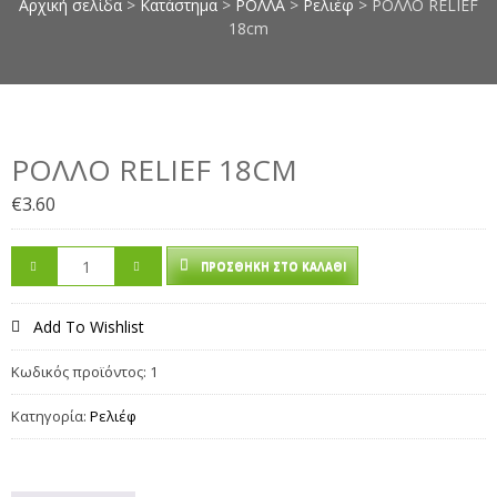
Αρχική σελίδα
>
Κατάστημα
>
ΡΟΛΛΑ
>
Ρελιέφ
> ΡΟΛΛΟ RELIEF
επιπλοποιίας, πέτρες μαρμάρου,
18cm
κόλλες μαρμάρου, στόκοι
μαρμάρου, σοβάδες, κόλλες
πλακιδίων, αστάρια τοίχων,
ακρυλικά μονωτικά, monostop,
smaltoplast, vechro, nanophos,
ΡΟΛΛΟ RELIEF 18CM
οικολογικά χρώματα τοίχων,
chief, οικονομικές τιμές, χαμηλές
€
3.60
ιμές σε όλα τα είδη, προσφορές
σε χρώματα, berling, davos,
elastotet, mentor, mercola,
ΠΡΟΣΘΉΚΗ ΣΤΟ ΚΑΛΆΘΙ
novamix, pattex, saratoga, zita,
apollon, chrotex, vivechrom
Add To Wishlist
Κωδικός προϊόντος:
1
Κατηγορία:
Ρελιέφ