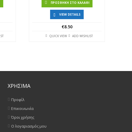
Ι
ΠΡΟΣΘΉΚΗ ΣΤΟ ΚΑΛΆΘΙ
VIEW DETAILS
€
8.50
IST
QUICK VIEW
ADD WISHLIST
ΧΡΗΣΙΜΑ
Προφίλ
Επικοινωνία
Όροι χρήσης
Ο λογαριασμός μου