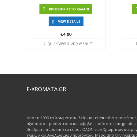
ΠΡΟΣΘΉΚΗ ΣΤΟ ΚΑΛΆΘΙ
VIEW DETAILS
€
4.00
QUICK VIEW
ADD WISHLIST
E-XROMATA.GR
Από το 1999 το Χρωματοπωλείο μας είναι πάντα κοντά σα
αξιόπιστα προϊόντα όσο και υψηλής ποιότητας υπηρεσίες
θα βρείτε πέρα από το εύρος ΟΛΩΝ των Χρωμάτων και μεγ
Υλικών και Αναλωσίμων προϊόντων. Μέσα από την ηλεκτρο