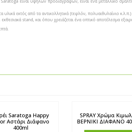
 Saratoga είναι υψηλών προδιαγραφών, έιναι ένα μεταλλικό σμάλτ
α υλικά εκτός από τα αντικολλητικά (τεφλόν, πολυαιθυλαίνιο κ.λ.π.)
ς, εκθεσιακά stand, και όπου χρειάζεται ένα οπτικό αποτέλεσμα εξαιρ
επτά.
ρέι Saratoga Happy
SPRAY Χρώμα Κιμωλ
lor Αστάρι Διάφανο
ΒΕΡΝΙΚΙ ΔΙΑΦΑΝΟ 40
400ml