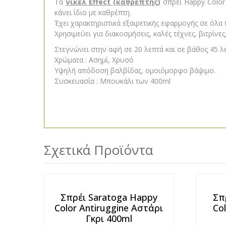
Τα
νίκελ Effect (καθρέπτης)
σπρέι Happy Color
κάνει ίδιο με καθρέπτη.
Έχει χαρακτηριστικά εξαιρετικής εφαρμογής σε όλα τ
Χρησιμεύει για διακοσμήσεις, καλές τέχνες, βιτρίνε
Στεγνώνει στην αφή σε 20 λεπτά και σε βάθος 45 λ
Χρώματα : Ασημί, Χρυσό
Yψηλή απόδοση βαλβίδας, ομοιόμορφο βάψιμο.
Συσκευασία : Μπουκάλι των 400ml
Σχετικά Προϊόντα
Σπρέι Saratoga Happy
Σπ
Color Antiruggine Aστάρι
Co
Γκρι 400ml