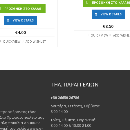
ΠΡΟΣΘΉΚΗ ΣΤΟ ΚΑΛΆΘ
ΠΡΟΣΘΉΚΗ ΣΤΟ ΚΑΛΆΘΙ
VIEW DETAILS
VIEW DETAILS
€
8.50
€
4.00
QUICK VIEW
ADD WISHL
QUICK VIEW
ADD WISHLIST
ΤΗΛ. ΠΑΡΑΓΓΕΛΙΩΝ
+30 26650 26786
Δευτέρα, Τετάρτη, Σάββατο:
8:00-14:00
ς προσφέροντας τόσο
. Στο Χρωματοπωλείο μας
Τρίτη, Πέμπτη, Παρακευή:
άλη ποικιλία Δομικών
8:00-14:00 & 18:00-21:00
νική του σελίδα www.e-