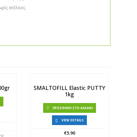
ρίς ατέλειες.
00gr
SMALTOFILL Elastic PUTTY
1kg
Ι
ΠΡΟΣΘΉΚΗ ΣΤΟ ΚΑΛΆΘΙ
VIEW DETAILS
€
5.90
IST