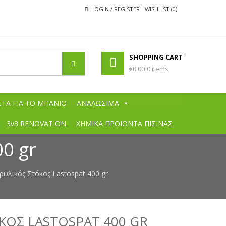
LOGIN / REGISTER
WISHLIST (0)
SHOPPING CART
€0.00
0 items
ΧΡΩΜΆΤΩΝ
ά χρώματα, χρώματα εσωτερικών χώρων, χρώματα εξωτερικών
 πινέλα, συγκολητικές ουσίες, ξυλόκολλες, θερμομονωτικά χρώματα,
ΤΑ ΓΙΑ ΤΟ ΜΠΑΝΙΟ
ΑΝΑΛΩΣΙΜΑ
ς μαρμάρου, στόκοι μαρμάρου, σοβάδες, κόλλες πλακιδίων, αστάρια
ές, χαμηλές ιμές σε όλα τα είδη, προσφορές σε χρώματα, berling,
3v3 RENOVATION
ΧΗΜΙΚΑ ΠΡΟΪΟΝΤΑ ΠΙΣΙΝΑΣ
00 gr
ρυλικός Στόκος Lastospat 400 gr
ΚΟΣ LASTOSPAT 400 GR