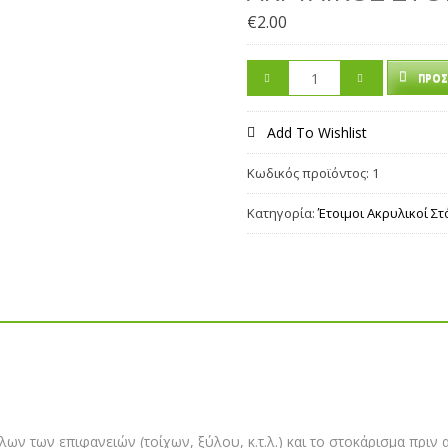
€
2.00
ΠΡΟΣ
Add To Wishlist
Κωδικός προϊόντος:
1
Κατηγορία:
Έτοιμοι Ακρυλικοί Στ
ν των επιφανειών (τοίχων, ξύλου, κ.τ.λ.) και το στοκάρισμα πριν 