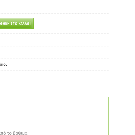
ΘΉΚΗ ΣΤΟ ΚΑΛΆΘΙ
όκοι
από το βάψιμο.