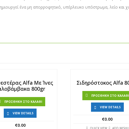
δημιουργεί ένα μη απορροφητικό, υπέρλευκο υπόστρωμα, λείο και χω
εστέρας Alfa Με Ίνες
Σιδηρόστοκος Alfa 8
αλοβάμβακα 800gr
ΠΡΟΣΘΉΚΗ ΣΤΟ ΚΑΛΆΘ
ΠΡΟΣΘΉΚΗ ΣΤΟ ΚΑΛΆΘΙ
VIEW DETAILS
VIEW DETAILS
€
0.00
€
0.00
QUICK VIEW
ADD WISHL