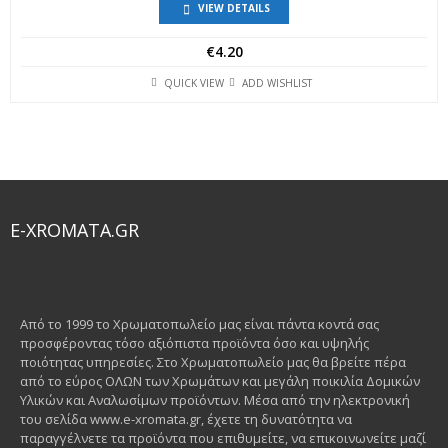
VIEW DETAILS
€
4.20
QUICK VIEW
ADD WISHLIST
E-XROMATA.GR
Από το 1999 το Χρωματοπωλείο μας είναι πάντα κοντά σας
προσφέροντας τόσο αξιόπιστα προϊόντα όσο και υψηλής
ποιότητας υπηρεσίες. Στο Χρωματοπωλείο μας θα βρείτε πέρα
από το εύρος ΟΛΩΝ των Χρωμάτων και μεγάλη ποικιλία Δομικών
Υλικών και Αναλωσίμων προϊόντων. Μέσα από την ηλεκτρονική
του σελίδα www.e-xromata.gr, έχετε τη δυνατότητα να
παραγγέλνετε τα προϊόντα που επιθυμείτε, να επικοινωνείτε μαζί