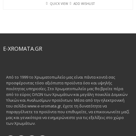
QUICK VIEW
ADD WISHLIST
E-XROMATA.GR
Από το 1999 το Χρωματοπωλείο μας είναι πάντα κοντά σας
προσφέροντας τόσο αξιόπιστα προϊόντα όσο και υψηλής
ποιότητας υπηρεσίες. Στο Χρωματοπωλείο μας θα βρείτε πέρα
από το εύρος ΟΛΩΝ των Χρωμάτων και μεγάλη ποικιλία Δομικών
Υλικών και Αναλωσίμων προϊόντων. Μέσα από την ηλεκτρονική
του σελίδα www.e-xromata.gr, έχετε τη δυνατότητα να
παραγγέλνετε τα προϊόντα που επιθυμείτε, να επικοινωνείτε μαζί
μας και γενικότερα να ενημερώνεστε για τις εξελίξεις στο χώρο
των Χρωμάτων.