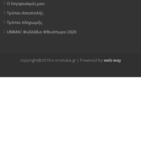
Ο λογαριασμός μου
Τρόποι Αποστολής
Τρόποι πληρωμής
UNIMAC Φυλλάδιο Φθινόπωρο 2020
copyright@2019 e-xromata.gr | Powered by
web-way