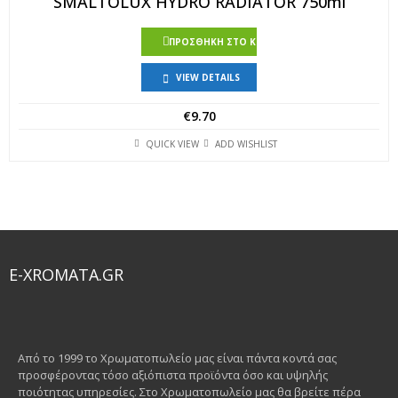
SMALTOLUX HYDRO RADIATOR 750ml
ΠΡΟΣΘΉΚΗ ΣΤΟ ΚΑΛΆΘΙ
VIEW DETAILS
€
9.70
QUICK VIEW
ADD WISHLIST
E-XROMATA.GR
Από το 1999 το Χρωματοπωλείο μας είναι πάντα κοντά σας
προσφέροντας τόσο αξιόπιστα προϊόντα όσο και υψηλής
ποιότητας υπηρεσίες. Στο Χρωματοπωλείο μας θα βρείτε πέρα