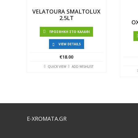
VELATOURA SMALTOLUX
2.5LT
OX
ΠΡΟΣΘΉΚΗ ΣΤΟ ΚΑΛΆΘΙ
VIEW DETAILS
€
18.00
QUICK VIEW
ADD WISHLIST
E-XROMATA.GR