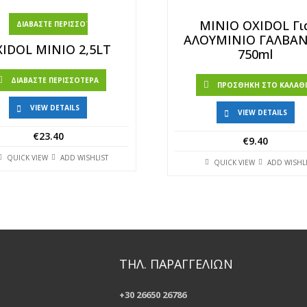
ΜΙΝΙΟ OXIDOL Γι
ΔΙΑΒΆΣΤΕ ΠΕΡΙΣΣΌΤΕΡΑ
AΛOYMINIO ΓΑΛΒΑΝ
IDOL ΜΙΝΙΟ 2,5LT
750ml
ΔΙΑΒΆΣΤΕ ΠΕΡΙΣΣΌΤΕΡΑ
ΠΡΟΣΘΉΚΗ ΣΤΟ ΚΑΛΆΘ
VIEW DETAILS
VIEW DETAILS
€
23.40
€
9.40
QUICK VIEW
ADD WISHLIST
QUICK VIEW
ADD WISHL
ΤΗΛ. ΠΑΡΑΓΓΕΛΙΩΝ
+30 26650 26786