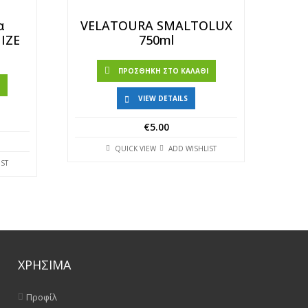
α
VELATOURA SMALTOLUX
ΙΖΕ
750ml
ΠΡΟΣΘΉΚΗ ΣΤΟ ΚΑΛΆΘΙ
Ι
VIEW DETAILS
€
5.00
QUICK VIEW
ADD WISHLIST
IST
ΧΡΗΣΙΜΑ
Προφίλ