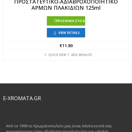
ΠΡΟΣΤΑΤΕΥΤΙΚΟ-ΑΔΙΑΒΡΟΧΟΠΟΙΗΤΙΚΟ
ΑΡΜΩΝ ΠΛΑΚΙΔΙΩΝ 125ml
ΠΡΟΣΘΉΚΗ ΣΤΟ ΚΑΛΆΘΙ
VIEW DETAILS
€
11.80
QUICK VIEW
ADD WISHLIST
E-XROMATA.GR
Από το 1999 το Χρωματοπωλείο μας είναι πάντα κοντά σας
προσφέροντας τόσο αξιόπιστα προϊόντα όσο και υψηλής