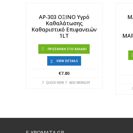
AP-303 ΟΞΙΝΟ Υγρό
M
Καθαλάτωσης
Καθαριστικό Επιφανειών
1LT
ΜΑ
ΠΡΟΣΘΉΚΗ ΣΤΟ ΚΑΛΆΘΙ
VIEW DETAILS
€
7.80
QUICK VIEW
ADD WISHLIST
E-XROMATA.GR