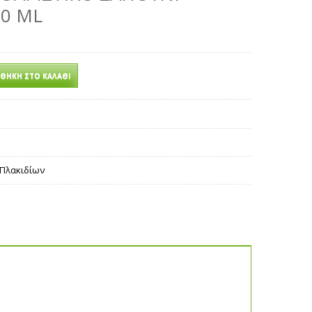
0 ML
ΘΉΚΗ ΣΤΟ ΚΑΛΆΘΙ
Πλακιδίων