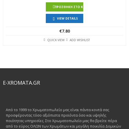
ΠΡΟΣΘΉΚΗ ΣΤΟ ΚΑΛΆΘΙ
VIEW DETAILS
€
7.80
QUICK VIEW
ADD WISHLIST
E-XROMATA.GR
Από το 1999 το Χρωματοπωλείο μας είναι πάντα κοντά σας
προσφέροντας τόσο αξιόπιστα προϊόντα όσο και υψηλής
ποιότητας υπηρεσίες. Στο Χρωματοπωλείο μας θα βρείτε πέρα
από το εύρος ΟΛΩΝ των Χρωμάτων και μεγάλη ποικιλία Δομικών