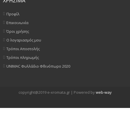
ΧΡΗΣΙΜΑ
Προφίλ
Επικοινωνία
Όροι χρήσης
Ο λογαριασμός μου
Τρόποι Αποστολής
Τρόποι πληρωμής
UNIMAC Φυλλάδιο Φθινόπωρο 2020
copyright@2019 e-xromata.gr | Powered by
web-way