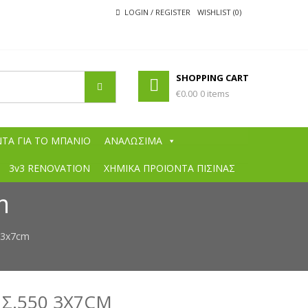
LOGIN / REGISTER
WISHLIST (0)
SHOPPING CART
€0.00
0 items
ΧΡΩΜΆΤΩΝ
ά χρώματα, χρώματα εσωτερικών χώρων, χρώματα εξωτερικών
 πινέλα, συγκολητικές ουσίες, ξυλόκολλες, θερμομονωτικά χρώματα,
ΤΑ ΓΙΑ ΤΟ ΜΠΑΝΙΟ
ΑΝΑΛΩΣΙΜΑ
ς μαρμάρου, στόκοι μαρμάρου, σοβάδες, κόλλες πλακιδίων, αστάρια
ές, χαμηλές ιμές σε όλα τα είδη, προσφορές σε χρώματα, berling,
3v3 RENOVATION
ΧΗΜΙΚΑ ΠΡΟΪΟΝΤΑ ΠΙΣΙΝΑΣ
m
 3x7cm
 Σ.550 3X7CM