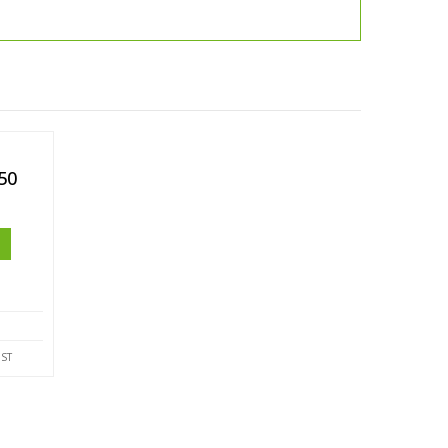
50
Ι
IST