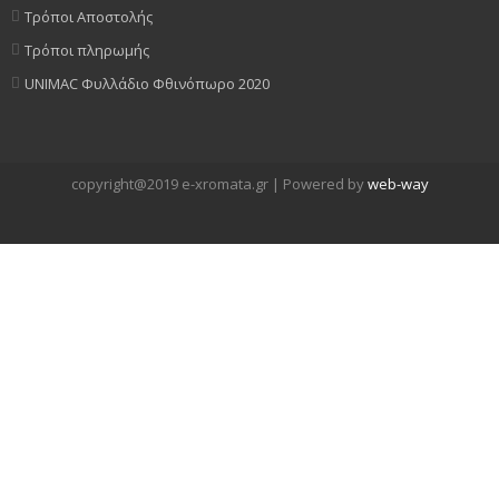
Τρόποι Αποστολής
Τρόποι πληρωμής
UNIMAC Φυλλάδιο Φθινόπωρο 2020
copyright@2019 e-xromata.gr | Powered by
web-way