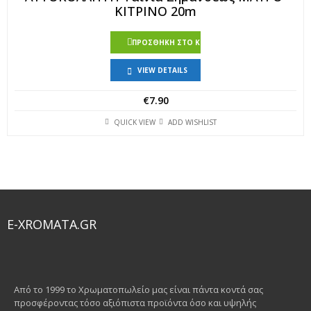
ΚΙΤΡΙΝΟ 20m
ΠΡΟΣΘΉΚΗ ΣΤΟ ΚΑΛΆΘΙ
VIEW DETAILS
€
7.90
QUICK VIEW
ADD WISHLIST
E-XROMATA.GR
Από το 1999 το Χρωματοπωλείο μας είναι πάντα κοντά σας
προσφέροντας τόσο αξιόπιστα προϊόντα όσο και υψηλής