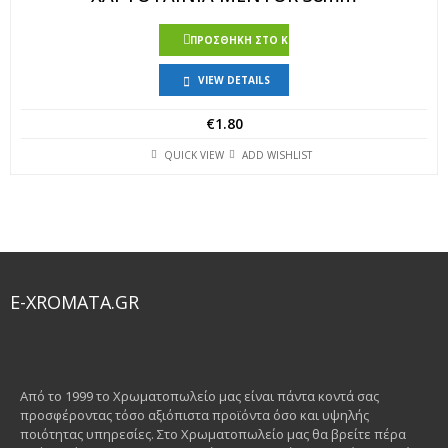
ΠΡΟΣΘΉΚΗ ΣΤΟ ΚΑΛΆΘΙ
VIEW DETAILS
€
1.80
QUICK VIEW
ADD WISHLIST
E-XROMATA.GR
Από το 1999 το Χρωματοπωλείο μας είναι πάντα κοντά σας
προσφέροντας τόσο αξιόπιστα προϊόντα όσο και υψηλής
ποιότητας υπηρεσίες. Στο Χρωματοπωλείο μας θα βρείτε πέρα