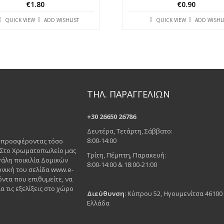
€
1.80
€
0.90
QUICK VIEW
ADD WISHLIST
QUICK VIEW
ADD WISHL
ΤΗΛ. ΠΑΡΑΓΓΕΛΙΩΝ
+30 26650 26786
Δευτέρα, Τετάρτη, Σάββατο:
8:00-14:00
ς προσφέροντας τόσο
. Στο Χρωματοπωλείο μας
Τρίτη, Πέμπτη, Παρακευή:
άλη ποικιλία Δομικών
8:00-14:00 & 18:00-21:00
νική του σελίδα www.e-
όντα που επιθυμείτε, να
α τις εξελίξεις στο χώρο
Διεύθυνση
: Κύπρου 52, Ηγουμενίτσα 46100
Ελλάδα