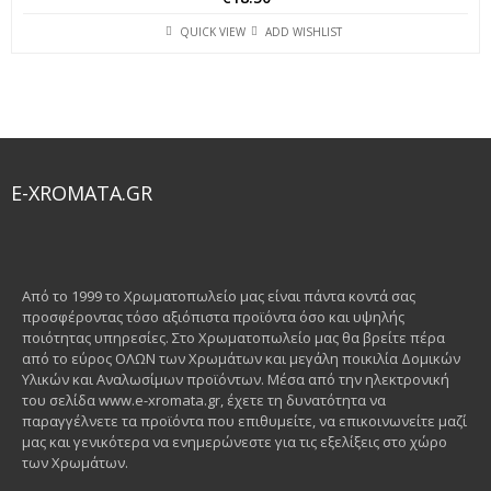
QUICK VIEW
ADD WISHLIST
E-XROMATA.GR
Από το 1999 το Χρωματοπωλείο μας είναι πάντα κοντά σας
προσφέροντας τόσο αξιόπιστα προϊόντα όσο και υψηλής
ποιότητας υπηρεσίες. Στο Χρωματοπωλείο μας θα βρείτε πέρα
από το εύρος ΟΛΩΝ των Χρωμάτων και μεγάλη ποικιλία Δομικών
Υλικών και Αναλωσίμων προϊόντων. Μέσα από την ηλεκτρονική
του σελίδα www.e-xromata.gr, έχετε τη δυνατότητα να
παραγγέλνετε τα προϊόντα που επιθυμείτε, να επικοινωνείτε μαζί
μας και γενικότερα να ενημερώνεστε για τις εξελίξεις στο χώρο
των Χρωμάτων.