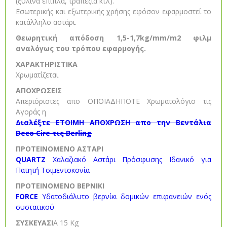
(ξύλινα έπιπλα, τραπέζια κτλ).
Εσωτερικής και εξωτερικής χρήσης εφόσον εφαρμοστεί το
κατάλληλο αστάρι.
Θεωρητική απόδοση 1,5-1,7kg/mm/m2 φιλμ
αναλόγως του τρόπου εφαρμογής.
ΧΑΡΑΚΤΗΡΙΣΤΙΚΑ
Χρωματίζεται
ΑΠΟΧΡΩΣΕΙΣ
Απεριόριστες απο ΟΠΟΙΑΔΗΠΟΤΕ Χρωματολόγιο τις
Αγοράς η
Διαλέξτε ΕΤΟΙΜΗ ΑΠΟΧΡΩΣΗ απο την Βεντάλια
Deco Cire τις Berling
ΠΡΟΤΕΙΝΟΜΕΝΟ ΑΣΤΑΡΙ
QUARTZ
Χαλαζιακό Αστάρι Πρόσφυσης Ιδανικό για
Πατητή Τσιμεντοκονία
ΠΡΟΤΕΙΝΟΜΕΝΟ ΒΕΡΝΙΚΙ
FORCE
Υδατοδιάλυτο βερνίκι δομικών επιφανειών ενός
συστατικού
ΣΥΣΚΕΥΑΣΙ
Α 15 Kg