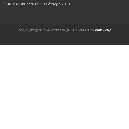
UNIMAC Φυλλάδιο Φθινόπωρο 2020
copyright@2019 e-xromata.gr | Powered by
web-way