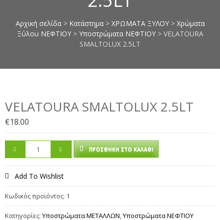
2.5LT
επιπλοποιίας, πέτρες μαρμάρου,
κόλλες μαρμάρου, στόκοι
Αρχική σελίδα
>
Κατάστημα
>
ΧΡΩΜΑΤΑ ΞΥΛΟΥ
>
Χρώματα
μαρμάρου, σοβάδες, κόλλες
Ξύλου ΝΕΦΤΙΟΥ
>
Υποστρώματα ΝΕΦΤΙΟΥ
> VELATOURA
πλακιδίων, αστάρια τοίχων,
SMALTOLUX 2.5LT
ακρυλικά μονωτικά, monostop,
smaltoplast, vechro, nanophos,
οικολογικά χρώματα τοίχων,
chief, οικονομικές τιμές, χαμηλές
ιμές σε όλα τα είδη, προσφορές
VELATOURA SMALTOLUX 2.5LT
σε χρώματα, berling, davos,
elastotet, mentor, mercola,
€
18.00
novamix, pattex, saratoga, zita,
apollon, chrotex, vivechrom
ΠΡΟΣΘΉΚΗ ΣΤΟ ΚΑΛΆΘΙ
Add To Wishlist
Κωδικός προϊόντος:
1
Κατηγορίες:
Υποστρώματα ΜΕΤΑΛΛΩΝ
,
Υποστρώματα ΝΕΦΤΙΟΥ